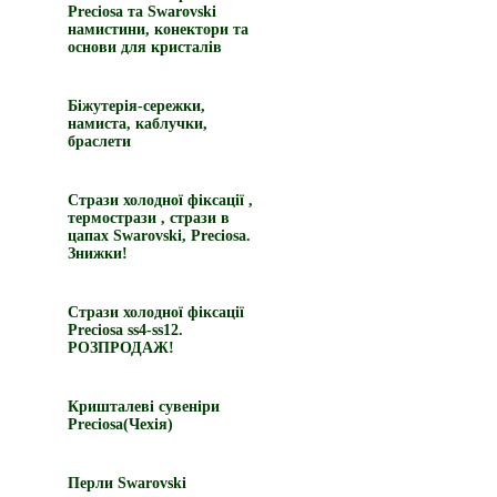
Preciosa та Swarovski
намистини, конектори та
основи для кристалів
Біжутерія-сережки,
намиста, каблучки,
браслети
Стрази холодної фіксації ,
термострази , стрази в
цапах Swarovski, Preciosa.
Знижки!
Стрази холодної фіксації
Preciosa ss4-ss12.
РОЗПРОДАЖ!
Кришталеві сувеніри
Preciosa(Чехія)
Перли Swarovski