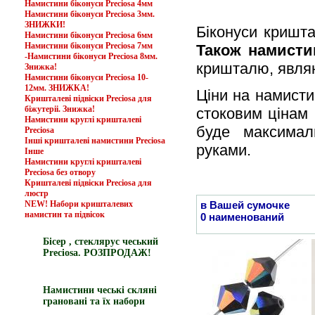
Намистини біконуси Preciosa 4мм
Намистини біконуси Preciosa 3мм.
ЗНИЖКИ!
Біконуси кришта
Намистини біконуси Preciosa 6мм
Намистини біконуси Preciosa 7мм
Також намистин
-Намистини біконуси Preciosa 8мм.
кришталю, явля
Знижка!
Намистини біконуси Preciosa 10-
12мм. ЗНИЖКА!
Ціни на намисти
Кришталеві підвіски Preciosa для
біжутеріі. Знижка!
стоковим цінам 
Намистини круглі кришталеві
буде максимал
Preciosa
Інші кришталеві намистини Preciosa
руками.
Інше
Намистини круглі кришталеві
Preciosa без отвору
Кришталеві підвіски Preciosa для
люстр
NEW! Набори кришталевих
в Вашей сумочке
намистин та підвісок
0 наименований
Бісер , стеклярус чеський
Preciosa. РОЗПРОДАЖ!
Намистини чеські скляні
грановані та їх набори