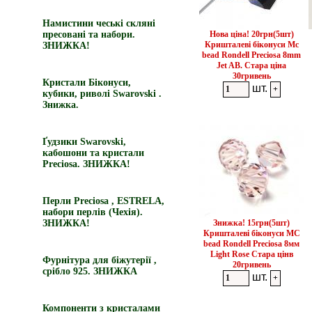
Намистини чеські скляні
пресовані та набори.
Нова ціна! 20грн(5шт)
Кришталеві біконуси Mc
ЗНИЖКА!
bead Rondell Preciosa 8mm
Jet AB. Стара ціна
30гривень
Кристали Біконуси,
шт.
кубики, риволі Swarovski .
Знижка.
Ґудзики Swarovski,
кабошони та кристали
Preciosa. ЗНИЖКА!
Перли Preciosa , ESTRELA,
набори перлів (Чехія).
ЗНИЖКА!
Знижка! 15грн(5шт)
Кришталеві біконуси MC
bead Rondell Preciosa 8мм
Light Rose Стара цінв
Фурнітура для біжутерії ,
20гривень
срібло 925. ЗНИЖКА
шт.
Компоненти з кристалами