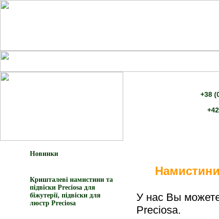
+38 (
+42
Новинки
Намистини
Кришталеві намистини та
підвіски Preciosa для
У нас Вы можете
біжутерії, підвіски для
люстр Preciosa
Preciosa.