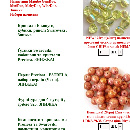
Намистини Matubo GemDuo,
MiniDuo, MobyDuo, WibeDuo.
Знижки
Набори намистин
Кристали Біконуси,
кубики, риволі Swarovski .
Знижка.
NEW! 75грн(40шт) намист
пресовані чеські з уранового
9mm CHIP3 uran ab НЕМ
Ґудзики Swarovski,
шт.
кабошони та кристали
Preciosa. ЗНИЖКА!
Перли Preciosa , ESTRELA,
набори перлів (Чехія).
ЗНИЖКА!
Фурнітура для біжутерії ,
срібло 925. ЗНИЖКА
Нова ціна! 20грн(12шт) чес
скляні намистини круглі 
Компоненти з кристалами
LDK8-29-36. Стара ціна 26гр
Preciosa та Swarovski
шт.
намистини, конектори та