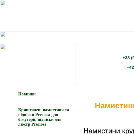
+38 (
+42
Новинки
Намистини 
Кришталеві намистини та
підвіски Preciosa для
біжутерії, підвіски для
люстр Preciosa
Намистини круг