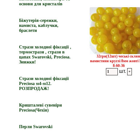
основи для кристалів
Біжутерія-сережки,
намиста, каблучки,
браслети
Стрази холодної фіксації ,
термострази , стрази в
32грн(12шт) чеські склян
цапах Swarovski, Preciosa.
намистини круглі 8мм жовті
Знижки!
8-60-36
шт.
Стрази холодної фіксації
Preciosa ss4-ss12.
РОЗПРОДАЖ!
Кришталеві сувеніри
Preciosa(Чехія)
Перли Swarovski