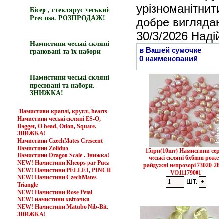
урізноманітнит
Бісер , стеклярус чеський
Preciosa. РОЗПРОДАЖ!
добре виглядаю
30/3/2026 Наді
Намистини чеські скляні
в Вашей сумочке
грановані та їх набори
0 наименований
Намистини чеські скляні
пресовані та набори.
ЗНИЖКА!
-Намистини краплі, круглі, hearts
Намистини чеські скляні ES-O,
Dagger, O-bead, Orion, Square.
ЗНИЖКА!
Намистини CzechMates Crescent
Намистини Zoliduo
15грн(10шт) Намистини се
Намистини Dragon Scale . Знижка!
чеські скляні 6x6mm роже
NEW! Намистини Kheops par Puca
райдужні непрозорі 73020-2
NEW! Намистини PELLET, PINCH
VO11179001
NEW! Намистини CzechMates
шт.
Triangle
NEW! Намистини Rose Petal
NEW! намистини квіточки
NEW! Намистини Matubo Nib-Bit.
ЗНИЖКА!