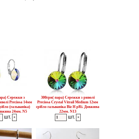
ара) Сережки з
300грн( пара) Сережки з риволі
волі Preciosa 14мм
Preciosa Crystal Vitrail Medium 12мм
рібло (гальваніка)
срібло гальваніка Biz H pRi. Довжина
Довжина 24мм. N5
22мм. N13
шт.
шт.