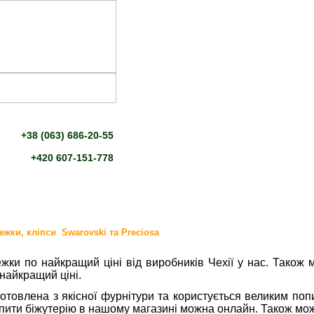
+38 (063) 686-20-55
+420 607-151-778
жки, кліпси Swarovski та Preciosa
ки по найкращий ціні від виробників Чехії у нас. Тако
найкращий ціні.
готовлена з якісної фурнітури та користується великим по
пити біжутерію в нашому магазині можна онлайн. Також мож