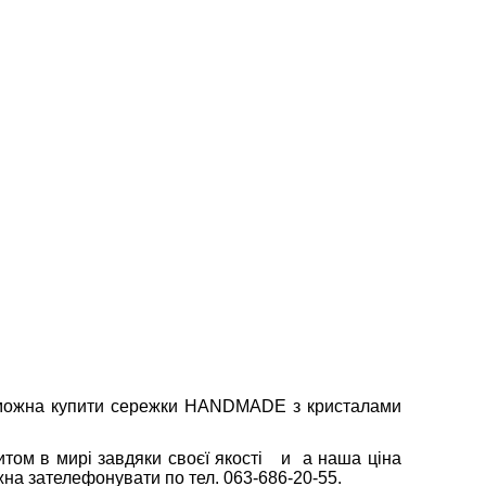
ж можна купити сережки HANDMADE з кристалами
питом в мирі завдяки своєї якості и а наша ціна
на зателефонувати по тел. 063-686-20-55.