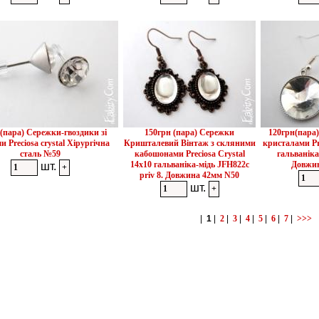
(пара) Сережки-гвоздики зі
150грн (пара) Сережки
120грн(пара)
и Preciosa crystal Хірургічна
Кришталевий Вінтаж з скляними
кристалами Pr
сталь №59
кабошонами Preciosa Crystal
гальваніка
14х10 гальваніка-мідь JFH822c
Довжин
шт.
priv 8. Довжина 42мм N50
шт.
|
1
|
2
|
3
|
4
|
5
|
6
|
7
|
>>>