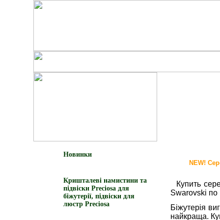
Новинки
NEW! Сере
Кришталеві намистини та
Купить сереж
підвіски Preciosa для
Swarovski по 
біжутерії, підвіски для
люстр Preciosa
Біжутерія ви
найкраща. Ку