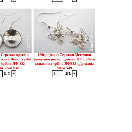
 Сережки круглі з
160грн(пара) Сережки Метелики
eciosa 16мм Crystal
філігранні розмір підвіски 11.8 x 9.8мм
-срібло JFH 822
гальваніка-срібло JFH822 s.Довжина
а 32мм N46
30мм N49
шт.
шт.