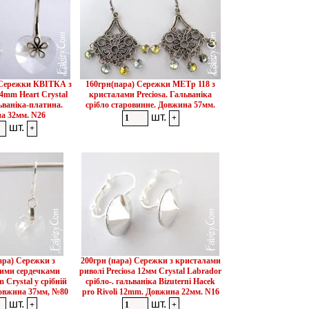
 Сережки КВІТКА з
160грн(пара) Сережки METp 118 з
4mm Heart Crystal
кристалами Preciosa. Гальваніка
льваніка-платина.
срібло старовинне. Довжина 57мм.
а 32мм. N26
шт.
шт.
ара) Сережки з
200грн (пара) Сережки з кристалами
ими сердечками
риволі Preciosa 12мм Crystal Labrador
 Crystal у срібній
срібло-. гальваніка Bizuterni Hacek
Довжина 37мм, №80
pro Rivoli 12mm. Довжина 22мм. N16
шт.
шт.