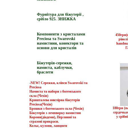
Фурнітура для біжутерії ,
срібло 925. ЗНИЖКА
Компоненти з кристалами
450грн(
Preciosa та Swarovski
рівол
намистини, конектори та
handma
основи для кристалів
Г
Біжутерія-сережки,
намиста, каблучки,
браслети
-NEW! Сережки, кліпси Swarovski та
Preciosa
Намиста та набори з богемського
скла (Чехія)
Кришталева ювелірна біжутерія
Preciosa(Чехія)
180грн (
Брошки з богемського скла (Чехія)
сердечкам
Біжутерія з лемпворку намистин
у срібн
Корони(діадеми), Перлинні та
стразові прикраси.
Кольє, кулони, ланцюги