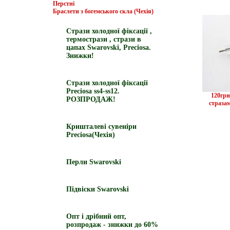
Перстні
Браслети з богемського скла (Чехія)
Стрази холодної фіксації ,
термострази , стрази в
цапах Swarovski, Preciosa.
Знижки!
Стрази холодної фіксації
Preciosa ss4-ss12.
120грн
РОЗПРОДАЖ!
стразам
Кришталеві сувеніри
Preciosa(Чехія)
Перли Swarovski
Підвіски Swarovski
Опт і дрібний опт,
розпродаж - знижки до 60%