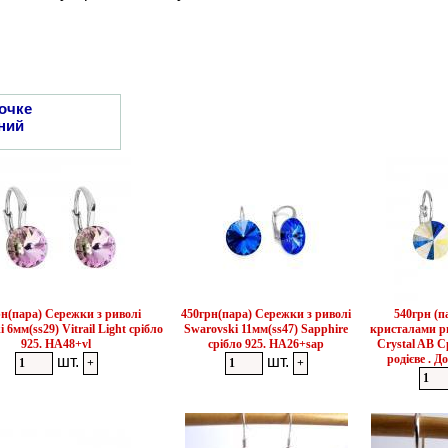
очке
ний
рн(пара) Сережки з риволі
450грн(пара) Сережки з риволі
540грн (п
 6мм(ss29) Vitrail Light срібло
Swarovski 11мм(ss47) Sapphire
кристалами ри
925. HA48+vl
срібло 925. HA26+sap
Crystal AB С
родієве . 
шт.
шт.