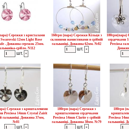
пара) Сережки з кристалами
160грн (пара) Сережки Кільця з
180грн(пара)
і Swarovski 12мм Light Rose
скляними намистинами в срібній
сердечками 1
de . Довжина сережок 25мм.
гальваніці. Довжина 62мм. №82
Preciosa га
альваніка-срібло. N112
Довжин
шт.
шт.
пара) Сережки з кришталевими
180грн (пара) Сережки з
180грн (п
и Preciosa 14mm Crystal Zairit
кришталевими сердечками
кришталев
ій гальваніці. Довжина 37мм,
Preciosa 14mm Clarite у срібній
Preciosa 14mm
№81
гальваніці. Довжина 38мм. №79
гальваніці. 
шт.
шт.