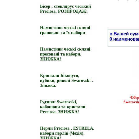
Бісер , стеклярус чеський
Preciosa. РОЗПРОДАЖ!
Намистини чеські скляні
грановані та їх набори
в Вашей сум
0 наименова
Намистини чеські скляні
пресовані та набори.
ЗНИЖКА!
Кристали Біконуси,
кубики, риволі Swarovski .
Знижка.
450г
Ґудзики Swarovski,
Swarovski
кабошони та кристали
Preciosa. ЗНИЖКА!
Перли Preciosa , ESTRELA,
набори перлів (Чехія).
ЗНИЖКА!