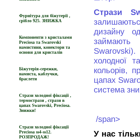
Стрази Sw
Фурнітура для біжутерії ,
залишають
срібло 925. ЗНИЖКА
дизайну о
Компоненти з кристалами
займають д
Preciosa та Swarovski
намистини, конектори та
Swarovski).
основи для кристалів
холодної та
кольорів, п
Біжутерія-сережки,
намиста, каблучки,
цапах Swarov
браслети
система зни
Стрази холодної фіксації ,
термострази , стрази в
цапах Swarovski, Preciosa.
Знижки!
/span>
Стрази холодної фіксації
У нас тільк
Preciosa ss4-ss12.
РОЗПРОДАЖ!