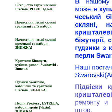
В
нашому 
Бісер , стеклярус чеський
можете
куп
Preciosa. РОЗПРОДАЖ!
чеський бі
Намистини чеські скляні
скляні, 
грановані та їх набори
кришталеві
біжутерії, 
Намистини чеські скляні
пресовані та набори.
гудзики з 
ЗНИЖКА!
перли Swaro
Кристали Біконуси,
кубики, риволі Swarovski .
Наші постач
Знижка.
Swarovski(Ав
Ґудзики Swarovski,
Підвіски 
кабошони та кристали
Preciosa. ЗНИЖКА!
кришталев
ремонту и р
Перли Preciosa , ESTRELA,
набори перлів (Чехія).
штор.
ЗНИЖКА!