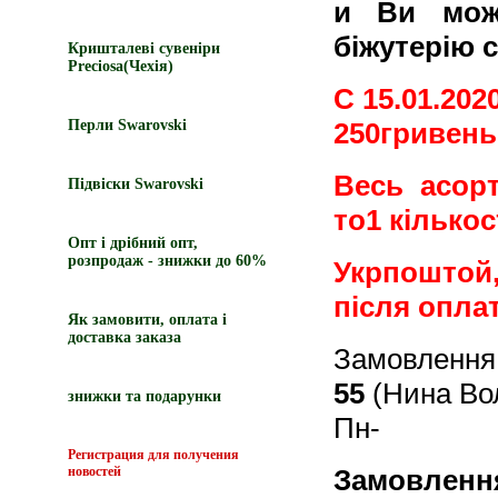
и Ви може
біжутерію с
Кришталеві сувеніри
Preciosa(Чехія)
С 15.01.20
Перли Swarovski
250гривень
Весь асор
Підвіски Swarovski
то1 кількос
Опт і дрібний опт,
розпродаж - знижки до 60%
Укрпоштой,
після опла
Як замовити, оплата і
доставка заказа
Замовлення
55
(Нина Во
знижки та подарунки
Пн-
Регистрация для получения
новостей
Замовленн