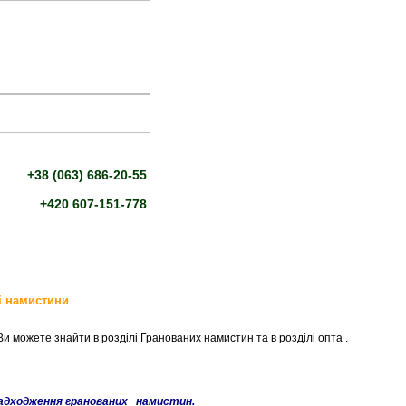
+38 (063) 686-20-55
+420 607-151-778
і намистини
и можете знайти в розділі Гранованих намистин та в розділі опта .
надходження гранованих намистин.