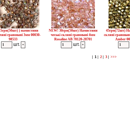
5грн(50шт) ) намистини
NEW! 30грн(50шт) Намистини
45грн(72шт) Н
кляні грановані 3мм 00030-
чеські скляні грановані 4мм
скляні грановані
98533
Rosaline AB 70120-28701
Amber 00
шт.
шт.
|
1
|
2
|
3
|
>>>