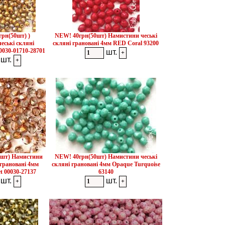
грн(50шт) )
NEW! 40грн(50шт) Намистини чеські
еські скляні
скляні грановані 4мм RED Coral 93200
0030-01710-28701
шт.
шт.
0шт) Намистини
NEW! 40грн(50шт) Намистини чеські
 грановані 4мм
скляні грановані 4мм Opaque Turquoise
et 00030-27137
63140
шт.
шт.