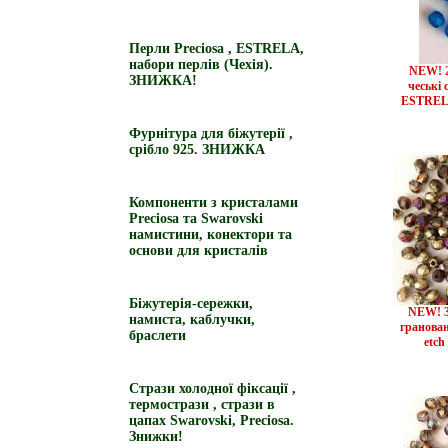
Перли Preciosa , ESTRELA,
набори перлів (Чехія).
NEW! 2
ЗНИЖКА!
чеські 
ESTREL
Фурнітура для біжутерії ,
срібло 925. ЗНИЖКА
Компоненти з кристалами
Preciosa та Swarovski
намистини, конектори та
основи для кристалів
Біжутерія-сережки,
NEW! 3
намиста, каблучки,
гранован
браслети
etch
Стрази холодної фіксації ,
термострази , стрази в
цапах Swarovski, Preciosa.
Знижки!