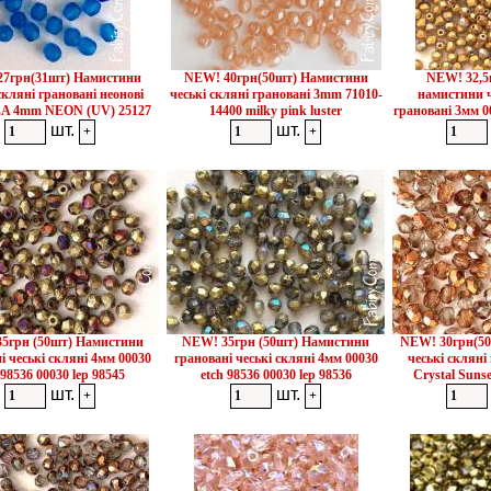
7грн(31шт) Намистини
NEW! 40грн(50шт) Намистини
NEW! 32,5
скляні грановані неонові
чеські скляні грановані 3mm 71010-
намистини ч
A 4mm NEON (UV) 25127
14400 milky pink luster
грановані 3мм 0
шт.
шт.
5грн (50шт) Намистини
NEW! 35грн (50шт) Намистини
NEW! 30грн(5
і чеські скляні 4мм 00030
грановані чеські скляні 4мм 00030
чеські скляні
 98536 00030 lep 98545
etch 98536 00030 lep 98536
Crystal Suns
шт.
шт.