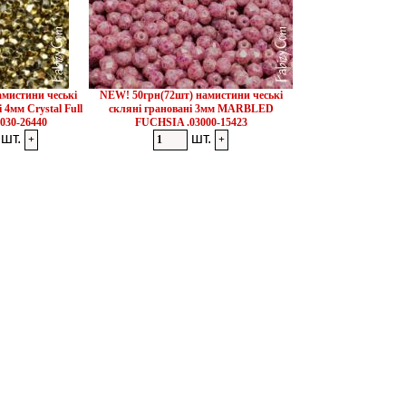
амистини чеські
NEW! 50грн(72шт) намистини чеські
 4мм Crystal Full
скляні грановані 3мм MARBLED
030-26440
FUCHSIA .03000-15423
шт.
шт.