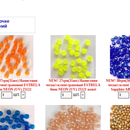
очке
ний
7грн(31шт) Намистини
NEW! 27грн(31шт) Намистини
NEW! 30грн(5
кляні грановані ESTRELA
чеські скляні грановані ESTRELA
чеські скляні
m NEON (UV) 25122
4mm NEON (UV) 25121 жовті
Sapphire AB
шт.
шт.