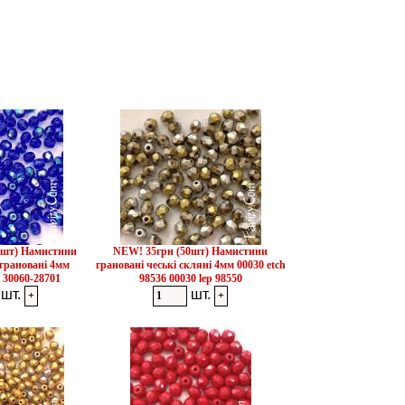
0шт) Намистини
NEW! 35грн (50шт) Намистини
 грановані 4мм
грановані чеські скляні 4мм 00030 etch
 30060-28701
98536 00030 lep 98550
шт.
шт.