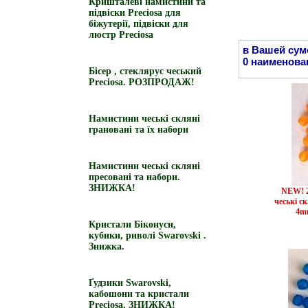
Кришталеві намистини та
підвіски Preciosa для
біжутерії, підвіски для
люстр Preciosa
в Вашей сум
0 наименова
Бісер , стеклярус чеський
Preciosa. РОЗПРОДАЖ!
Намистини чеські скляні
грановані та їх набори
Намистини чеські скляні
пресовані та набори.
ЗНИЖКА!
NEW! 2
чеські с
4m
Кристали Біконуси,
кубики, риволі Swarovski .
Знижка.
Ґудзики Swarovski,
кабошони та кристали
Preciosa. ЗНИЖКА!