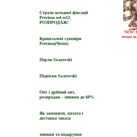
Стрази холодної фіксації
Preciosa ss4-ss12.
РОЗПРОДАЖ!
NEW! 3
чеські с
Кришталеві сувеніри
Preciosa(Чехія)
Перли Swarovski
Підвіски Swarovski
Опт і дрібний опт,
розпродаж - знижки до 60%
Як замовити, оплата і
доставка заказа
знижки та подарунки