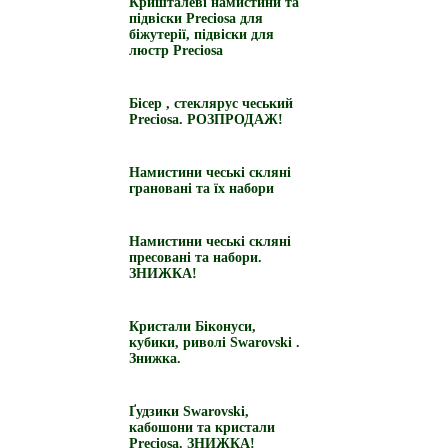
Кришталеві намистини та
підвіски Preciosa для
біжутерії, підвіски для
люстр Preciosa
Бісер , стеклярус чеський
Preciosa. РОЗПРОДАЖ!
Намистини чеські скляні
грановані та їх набори
Намистини чеські скляні
пресовані та набори.
ЗНИЖКА!
Кристали Біконуси,
кубики, риволі Swarovski .
Знижка.
Ґудзики Swarovski,
кабошони та кристали
Preciosa. ЗНИЖКА!