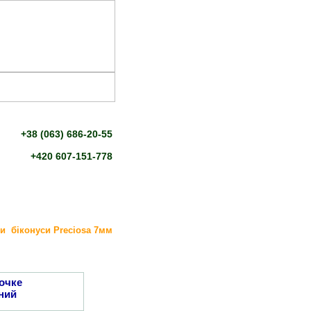
+38 (063) 686-20-55
+420 607-151-778
и біконуси Preciosa 7мм
очке
ний