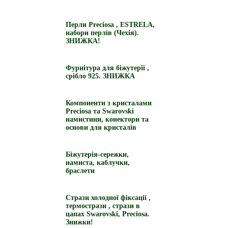
Перли Preciosa , ESTRELA,
набори перлів (Чехія).
ЗНИЖКА!
Фурнітура для біжутерії ,
срібло 925. ЗНИЖКА
Компоненти з кристалами
Preciosa та Swarovski
намистини, конектори та
основи для кристалів
Біжутерія-сережки,
намиста, каблучки,
браслети
Стрази холодної фіксації ,
термострази , стрази в
цапах Swarovski, Preciosa.
Знижки!