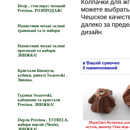
Колпачки для жг
Бісер , стеклярус чеський
можете выбрать 
Preciosa. РОЗПРОДАЖ!
Чешское качест
далеко за преде
Намистини чеські скляні
грановані та їх набори
дизайн.
Намистини чеські скляні
пресовані та набори.
ЗНИЖКА!
в Вашей сумочке
0 наименований
Кристали Біконуси,
кубики, риволі Swarovski .
Знижка.
Ґудзики Swarovski,
кабошони та кристали
Preciosa. ЗНИЖКА!
Перли Preciosa , ESTRELA,
20грн(2шт) Колпачки для
набори перлів (Чехія).
жгутов, диаметр 15мм медь 
ЗНИЖКА!