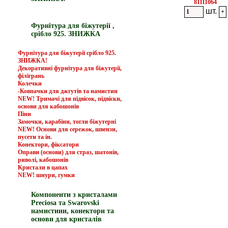
81111064
шт.
Фурнітура для біжутерії ,
срібло 925. ЗНИЖКА
Фурнітура для біжутерії срібло 925.
ЗНИЖКА!
Декоративні фурнітура для біжутерії,
філігрань
Колечки
-Ковпачки для джгутів та намистин
NEW! Тримачі для підвісок, підвіски,
основи для кабошонів
Піни
Замочки, карабіни, тогли біжутерні
NEW! Основи для сережок, швензи,
пусети та ін.
Конектори, фіксатори
Оправи (основи) для страз, шатонів,
риволі, кабошонів
Кристали в цапах
NEW! шнури, гумки
Компоненти з кристалами
Preciosa та Swarovski
намистини, конектори та
основи для кристалів