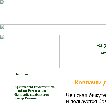
+38 (
+42
Новинки
Ковпачки д
Кришталеві намистини та
підвіски Preciosa для
Чешская бижуте
біжутерії, підвіски для
люстр Preciosa
и пользуется бо