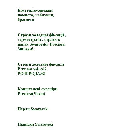
Біжутерія-сережки,
намиста, каблучки,
браслети
Стрази холодної фіксації ,
термострази , стрази в
цапах Swarovski, Preciosa.
Знижки!
Стрази холодної фіксації
Preciosa ss4-ss12.
РОЗПРОДАЖ!
Кришталеві сувеніри
Preciosa(Чехія)
Перли Swarovski
Підвіски Swarovski