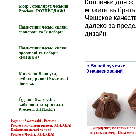
Колпачки для жг
Бісер , стеклярус чеський
можете выбрать 
Preciosa. РОЗПРОДАЖ!
Чешское качест
далеко за преде
Намистини чеські скляні
грановані та їх набори
дизайн.
Намистини чеські скляні
пресовані та набори.
ЗНИЖКА!
в Вашей сумочке
0 наименований
Кристали Біконуси,
кубики, риволі Swarovski .
Знижка.
Ґудзики Swarovski,
кабошони та кристали
Preciosa. ЗНИЖКА!
Ґудзики Swarovski , Preciosa
Preciosa кристали риволі. ЗНИЖКА!
20грн(2шт) Колпачки для
Кабошони чеські скляні
жгутов, диаметр 15мм медь 
Preciosa(Чехія). ЗНИЖКА!