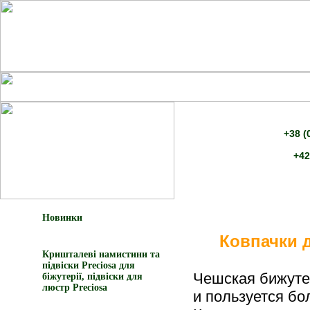
+38 (
+42
Новинки
Ковпачки д
Кришталеві намистини та
підвіски Preciosa для
Чешская бижуте
біжутерії, підвіски для
люстр Preciosa
и пользуется бо