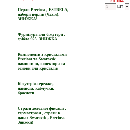
81111064
шт.
Перли Preciosa , ESTRELA,
набори перлів (Чехія).
ЗНИЖКА!
Фурнітура для біжутерії ,
срібло 925. ЗНИЖКА
Компоненти з кристалами
Preciosa та Swarovski
намистини, конектори та
основи для кристалів
Біжутерія-сережки,
намиста, каблучки,
браслети
Стрази холодної фіксації ,
термострази , стрази в
цапах Swarovski, Preciosa.
Знижки!